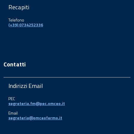
Recapiti
Telefono
(+39) 0734252336
Contatti
Indirizzi Email
PEC
segreteria.fm@pec.omceo.it
Email
segreteria@omceofermo.it