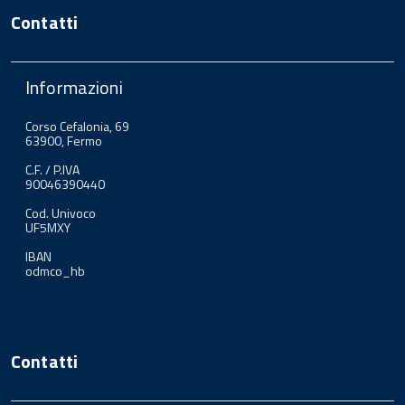
Contatti
Informazioni
Corso Cefalonia, 69
63900, Fermo
C.F. / P.IVA
90046390440
Cod. Univoco
UF5MXY
IBAN
odmco_hb
Contatti