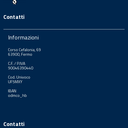
Contatti
Informazioni
Corso Cefalonia, 69
63900, Fermo
C.F. / P.IVA
90046390440
Cod. Univoco
UF5MXY
IBAN
odmco_hb
Contatti