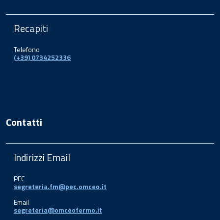
Recapiti
Telefono
(+39) 0734252336
Contatti
Indirizzi Email
PEC
segreteria.fm@pec.omceo.it
Email
segreteria@omceofermo.it