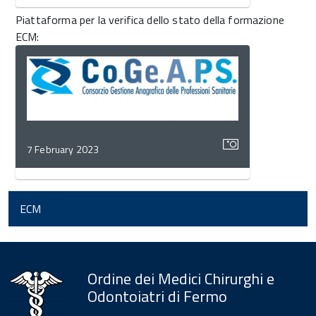
Piattaforma per la verifica dello stato della formazione
ECM:
7 February 2023
ECM
torna
all'inizio
del
contenuto
Ordine dei Medici Chirurghi e
Odontoiatri di Fermo