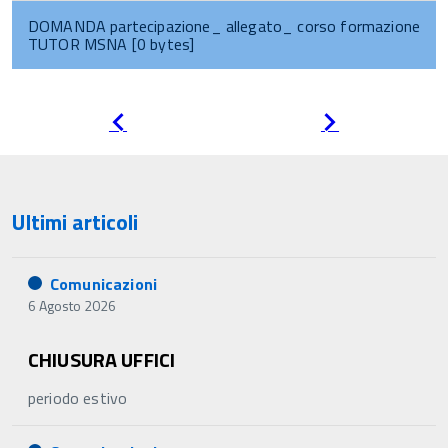
DOMANDA partecipazione_ allegato_ corso formazione
TUTOR MSNA [0 bytes]
Pagina
Pagina
precedente
successiva
Ultimi articoli
Comunicazioni
6 Agosto 2026
CHIUSURA UFFICI
periodo estivo