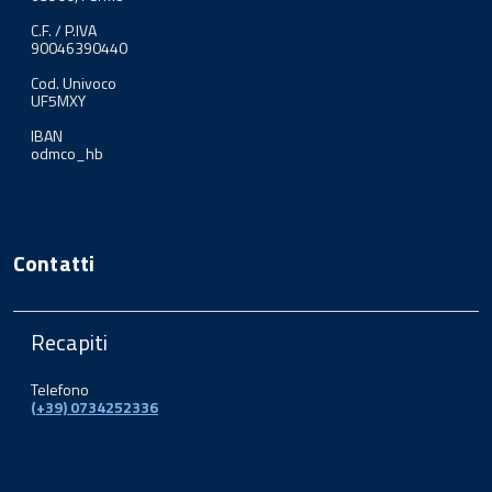
C.F. / P.IVA
90046390440
Cod. Univoco
UF5MXY
IBAN
odmco_hb
Contatti
Recapiti
Telefono
(+39) 0734252336