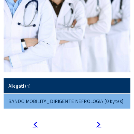
Allegati (1)
BANDO MOBILITA_DIRIGENTE NEFROLOGIA [0 bytes]
Pagina
Pagina
precedente
successiva