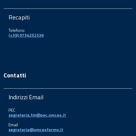
Recapiti
Telefono
(+39) 0734252336
Contatti
Indirizzi Email
PEC
segreteria.fm@pec.omceo.it
Email
segreteria@omceofermo.it