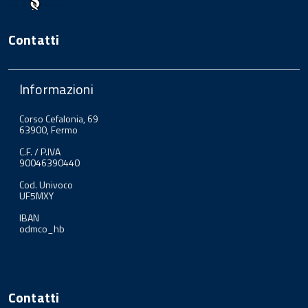
Contatti
Informazioni
Corso Cefalonia, 69
63900, Fermo
C.F. / P.IVA
90046390440
Cod. Univoco
UF5MXY
IBAN
odmco_hb
Contatti