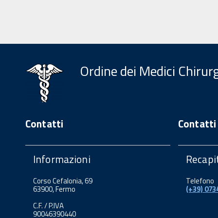
Ordine dei Medici Chirur
Contatti
Contatti
Informazioni
Recapit
Corso Cefalonia, 69
Telefono
63900, Fermo
(+39) 07
C.F. / P.IVA
90046390440