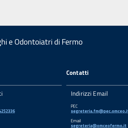
ghi e Odontoiatri di Fermo
Contatti
i
Indirizzi Email
PEC
34252336
segreteria.fm@pec.omceo.i
Email
segreteria@omceofermo.it